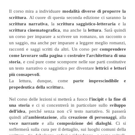
Il corso mira a
individuare
modalità diverse di proporre la
scrittura
.
Al cuore di questa
seconda
edizione ci saranno la
scrittura narrativa
, la
scrittura saggistico-letteraria
e la
scrittura cinematografica
, ma anche la
lettura
. Sarà quindi
un corso per imparare a scrivere un romanzo, un racconto o
un saggio, ma anche per imparare a leggere meglio romanzi,
racconti e saggi scritti da altri. Un corso per
comprendere
come lavorare sulla pagina
o
costruire l'architettura di una
storia
,
e così pure come scomporre nelle sue parti costitutive
un testo narrativo o saggistico per diventare
lettrici e lettori
più consapevoli
.
La lettura
, dunque, come
parte imprescindibile e
propedeutica della scrittur
a
.
Nel corso delle lezioni si metterà a fuoco
l'incipit
e
la fine di
una storia
e ci si concentrerà in particolare sullo
sviluppo
dell'idea
, perché senza non c'è testo narrativo. Si passerà
quindi all'
ambientazione
, alla
creazione di personaggi
, alla
voce narrante
e alla
composizione dei dialoghi
. Ci si
soffermerà sulla cura per il dettaglio, sui luoghi comuni della