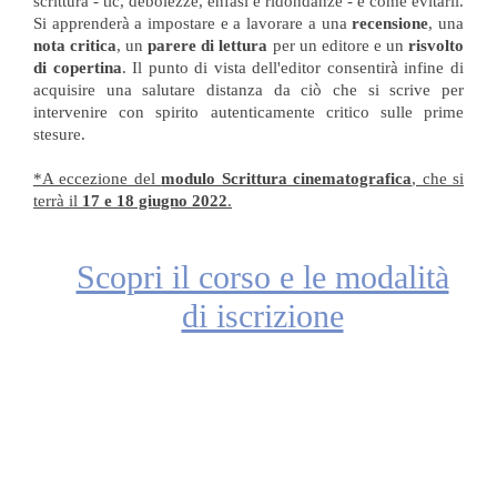
scrittura - tic, debolezze, enfasi e ridondanze - e come evitarli.
Si apprenderà a impostare e a lavorare a una
recensione
, una
nota critica
, un
parere di lettura
per un editore e un
risvolto
di copertina
. Il punto di vista dell'editor consentirà infine di
acquisire una salutare distanza da ciò che si scrive per
intervenire con spirito autenticamente critico sulle prime
stesure.
*A eccezione del
modulo Scrittura cinematografica
, che si
terrà il
17 e 18 giugno 2022
.
Scopri il corso e le modalità
di iscrizione