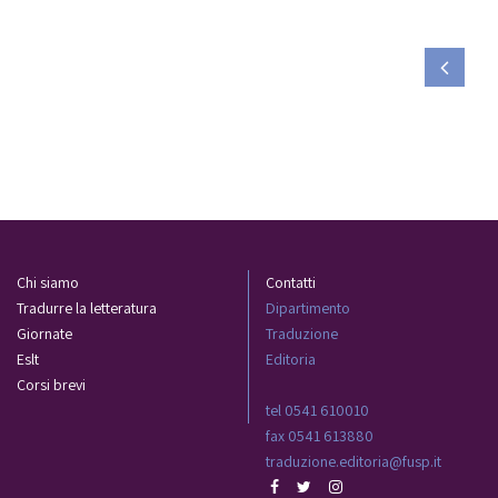
Chi siamo
Contatti
Tradurre la letteratura
Dipartimento
Giornate
Traduzione
Eslt
Editoria
Corsi brevi
tel 0541 610010
fax 0541 613880
traduzione.editoria@fusp.it