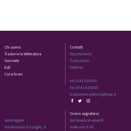
Chi siamo
Contatti
Tradurre la letteratura
Dipartimento
Giornate
Traduzione
Eslt
Editoria
Corsi brevi
tel 0541 610010
fax 0541 613880
traduzione.editoria@fusp.it
Orario segreteria
sede legale
dal lunedi al venerdi
Via Massimo D'Azeglio, 8
dalle ore 9.00