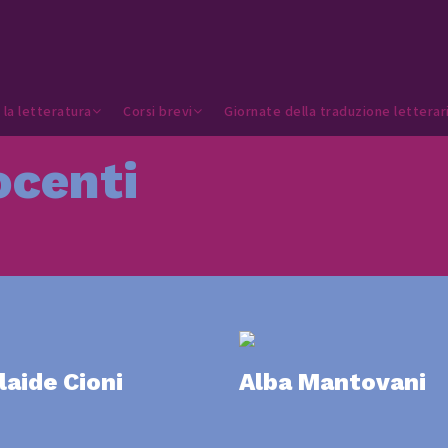
 la letteratura
Corsi brevi
Giornate della traduzione letterar
ocenti
laide Cioni
Alba Mantovani