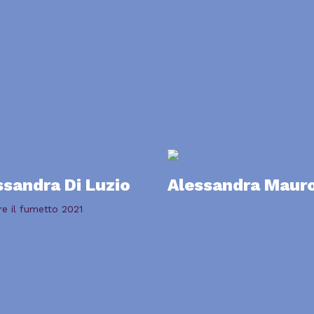
ssandra Di Luzio
Alessandra Maur
re il fumetto 2021