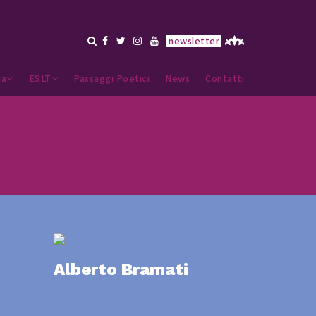
newsletter
ia
ESLT
Passaggi Poetici
News
Contatti
Alberto Bramati