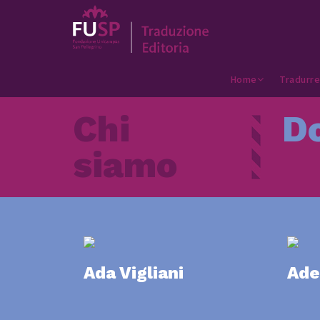
Home
Tradurre
Chi
D
siamo
Ada Vigliani
Ade