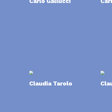
Carlo Gallucci
Car
Claudia Tarolo
Cla