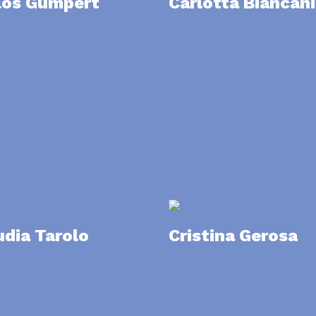
los Gumpert
Carlotta Biancani
udia Tarolo
Cristina Gerosa