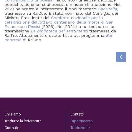
Contrabbando di poesia
. Ha curato numerose antologie
poetiche, tiene corsi di poesia e master di traduzione. Nel
2023 ha scritto e interpretato il documentario
SacrItalia
,
trasmesso su RaiDue. È stato nominato dal Consiglio dei
Ministri, Presidente del
Comitato nazionale per la
celebrazione dell’ottavo centenario della morte di San
Francesco d’Assisi
(2026). Nel 2024 ha partecipato alla
trasmissione
La biblioteca dei sentimenti
trasmessa da
RaiTre. Attualmente è ospite fisso del programma
Bar
centrale
di RaiUno.
Chi siamo
Contatti
Tradurre la letteratura
Dipartimento
Giornate
Traduzione