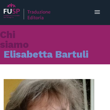
Toggle
navigat
Chi
siamo
Elisabetta Bartuli