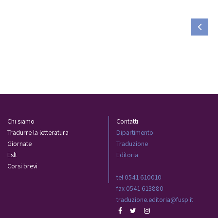
Chi siamo
Contatti
Tradurre la letteratura
Dipartimento
Giornate
Traduzione
Eslt
Editoria
Corsi brevi
tel 0541 610010
fax 0541 613880
traduzione.editoria@fusp.it