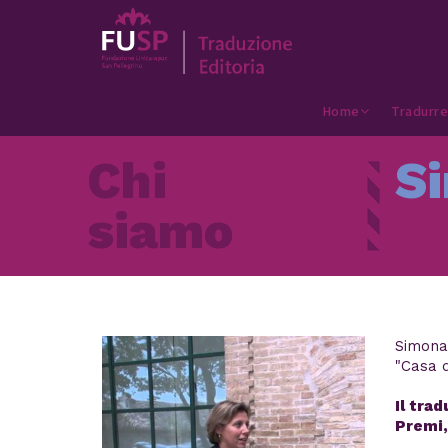
Home
Tradurre
Chi
S
siamo
Simona 
"Casa d
Il tra
Premi,