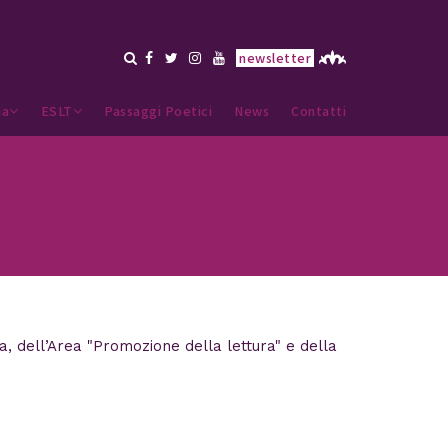
newsletter
ia
ESLT
Passaggi Poetici
News
Contatti
a, dell’Area "Promozione della lettura" e della