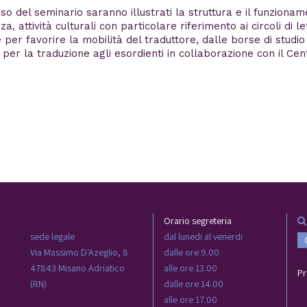
so del seminario saranno illustrati la struttura e il funzionam
za, attività culturali con particolare riferimento ai circoli di 
e per favorire la mobilità del traduttore, dalle borse di studio
per la traduzione agli esordienti in collaborazione con il Centr
Orario segreteria
sede legale
dal lunedi al venerdi
Via Massimo D'Azeglio, 8
dalle ore 9.00
47843 Misano Adriatico
alle ore 13.00
Pr
(RN)
dalle ore 14.00
alle ore 17.00