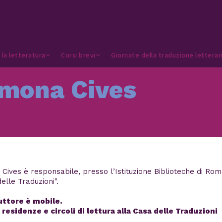
 la letteratura
Corsi brevi
Giornate della traduzione letterar
imona Cives
Cives è responsabile, presso l’Istituzione Biblioteche di Rom
elle Traduzioni".
duttore è mobile.
 residenze e circoli di lettura alla Casa delle Traduzioni