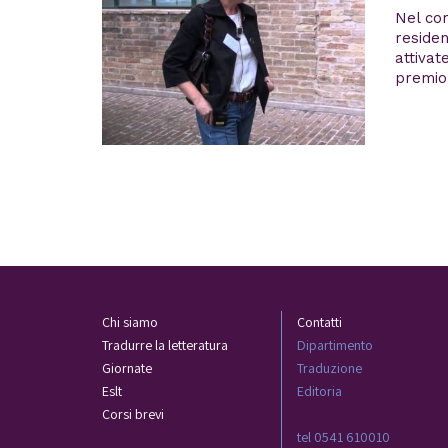
Nel cor
residen
attivat
premio 
Chi siamo
Contatti
Tradurre la letteratura
Dipartimento
Giornate
Traduzione
Eslt
Editoria
Corsi brevi
tel 0541 610010